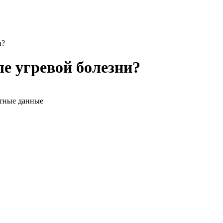
и?
ле угревой болезни?
ктные данные