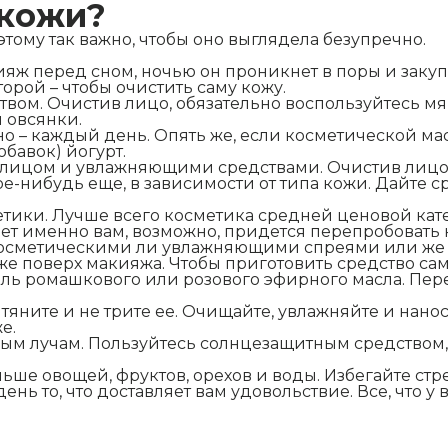
 кожи?
этому так важно, чтобы оно выглядела безупречно.
кияж перед сном, ночью он проникнет в поры и заку
торой – чтобы очистить саму кожу.
м. Очистив лицо, обязательно воспользуйтесь мягк
 овсянки.
но – каждый день. Опять же, если косметической ма
обавок) йогурт.
за лицом и увлажняющими средствами. Очистив лицо
е-нибудь еще, в зависимости от типа кожи. Дайте с
тики. Лучше всего косметика средней ценовой кате
йдет именно вам, возможно, придется перепробовать
 косметическими ли увлажняющими спреями или же 
е поверх макияжа. Чтобы приготовить средство сам
ль ромашкового или розового эфирного масла. Пер
е тяните и не трите ее. Очищайте, увлажняйте и на
е.
ным лучам. Пользуйтесь солнцезащитным средством
ше овощей, фруктов, орехов и воды. Избегайте стрес
ь то, что доставляет вам удовольствие. Все, что у в