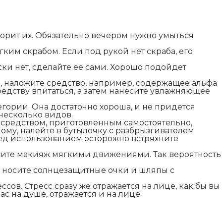
порит их. Обязательно вечером нужно умыться
им скрабом. Если под рукой нет скраба, его
ски нет, сделайте ее сами. Хорошо подойдет
, наложите средство, например, содержащее альфа
редству впитаться, а затем нанесите увлажняющее
гории. Она достаточно хороша, и не придется
 несколько видов.
средством, приготовленным самостоятельно,
ому, налейте в бутылочку с разбрызгивателем
ед использованием осторожно встряхните
носите макияж мягкими движениями. Так вероятность
, носите солнцезащитные очки и шляпы с
сов. Стресс сразу же отражается на лице, как бы вы
ас на душе, отражается и на лице.