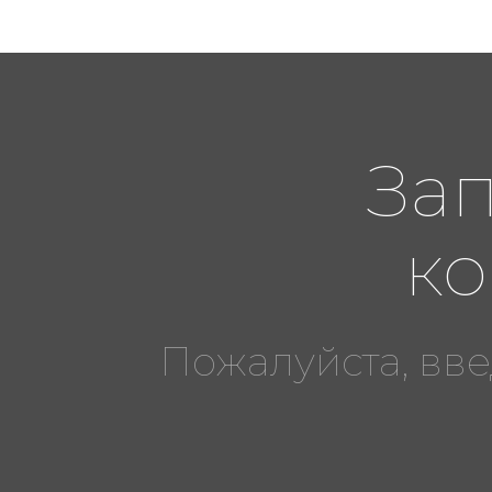
За
ко
Пожалуйста, вве