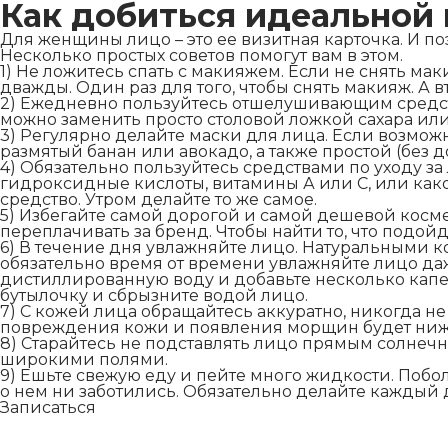
Как добиться идеальной
Для женщины лицо – это ее визитная карточка. И по
Несколько простых советов помогут вам в этом.
1) Не ложитесь спать с макияжем. Если не снять ма
дважды. Один раз для того, чтобы снять макияж. А в
2) Ежедневно пользуйтесь отшелушивающим средство
можно заменить просто столовой ложкой сахара или
3) Регулярно делайте маски для лица. Если возмож
размятый банан или авокадо, а также простой (без д
4) Обязательно пользуйтесь средствами по уходу 
гидроксидные кислоты, витамины А или С, или како
средство. Утром делайте то же самое.
5) Избегайте самой дорогой и самой дешевой косме
переплачивать за бренд. Чтобы найти то, что подо
6) В течение дня увлажняйте лицо. Натуральными
обязательно время от времени увлажняйте лицо даж
дистиллированную воду и добавьте несколько капе
бутылочку и сбрызните водой лицо.
7) С кожей лица обращайтесь аккуратно, никогда н
повреждения кожи и появления морщин будет ниж
8) Старайтесь не подставлять лицо прямым солнеч
широкими полями.
9) Ешьте свежую еду и пейте много жидкости. Поболь
о нем ни заботились. Обязательно делайте каждый ден
Записаться